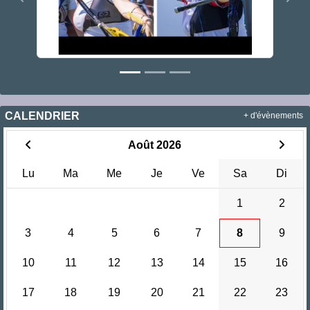
Précedent
Sui
CALENDRIER
+ d'évènements
Août 2026
Lu
Ma
Me
Je
Ve
Sa
Di
1
2
3
4
5
6
7
8
9
10
11
12
13
14
15
16
17
18
19
20
21
22
23