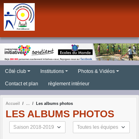
Panneau de gestion des cookies
Côté club
Institutions
Photos & Vidéos
Contact et plan
règlement intérieur
Accueil
Les albums photos
LES ALBUMS PHOTOS