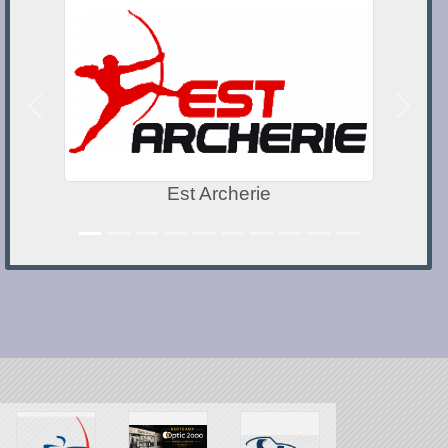
Précedent
Suivan
Est Archerie