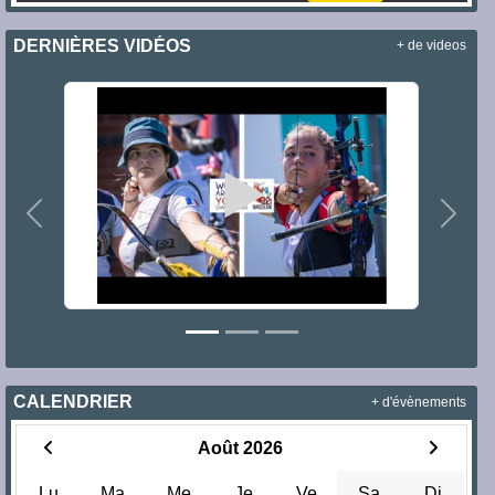
DERNIÈRES VIDÉOS
+ de videos
Précedent
Suiva
CALENDRIER
+ d'évènements
Août 2026
Lu
Ma
Me
Je
Ve
Sa
Di