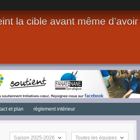
int la cible avant même d’avoir t
act et plan
règlement intérieur